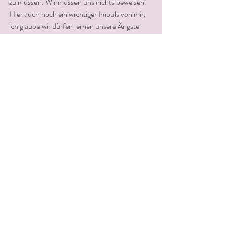
zu müssen. Wir müssen uns nichts beweisen. 
Hier auch noch ein wichtiger Impuls von mir, 
ich glaube wir dürfen lernen unsere Ängste 
loszulassen.
* 
Die Angst
, sich für den oder das falsche zu 
entscheiden...
*
Die Angst,
 die Eltern zu enttäuschen...
*
Die Angst
, keinen Mann abzukriegen... 
*
Die Angst,
 den nächsten Karriereschritt zu 
versäumen... 
*
Die Angst,
 eine schlechte Mutter zu sein...
*
Die Angst
, eine schlechte Tochter zu sein…
Ein ganz besonderer Wunsch von mir ist, das 
wir Frauen uns mehr miteinander verbinden 
und nicht im Konkurrenzkampf stehen. Wir 
uns einander unterstützen- stärken-fördern, 
das Miteinander ist so schön.