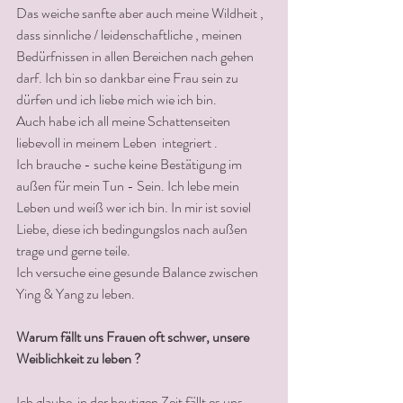
Das weiche sanfte aber auch meine Wildheit , 
dass sinnliche / leidenschaftliche , meinen 
Bedürfnissen in allen Bereichen nach gehen 
darf. Ich bin so dankbar eine Frau sein zu 
dürfen und ich liebe mich wie ich bin.
Auch habe ich all meine Schattenseiten 
liebevoll in meinem Leben  integriert .
Ich brauche - suche keine Bestätigung im 
außen für mein Tun - Sein. Ich lebe mein 
Leben und weiß wer ich bin. In mir ist soviel 
Liebe, diese ich bedingungslos nach außen 
trage und gerne teile.
Ich versuche eine gesunde Balance zwischen 
Ying & Yang zu leben. 
Warum fällt uns Frauen oft schwer, unsere 
Weiblichkeit zu leben ?
Ich glaube  in der heutigen Zeit fällt es uns 