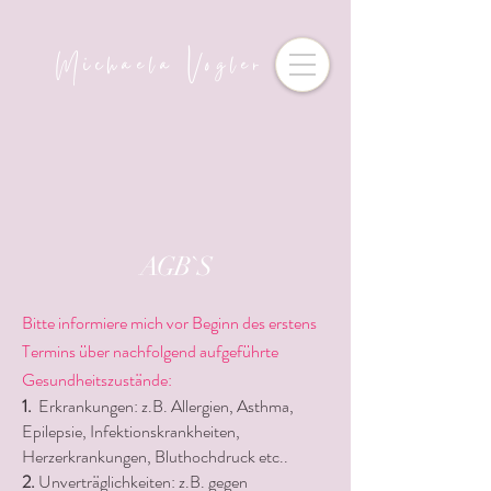
Michaela Vogler
AGB`S
Bitte informiere mich vor Beginn des erstens
Termins über nachfolgend aufgeführte
Gesundheitszustände:
1.
Erkrankungen: z.B. Allergien, Asthma,
Epilepsie, Infektionskrankheiten,
Herzerkrankungen, Bluthochdruck etc..
2.
Unverträglichkeiten: z.B. gegen