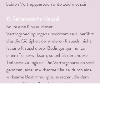
beiden Vertragsparteien unterzeichnet sein.
11. Salvatorische Klausel
Sollte eine Klausel dieser
Vertragsbedingungen unwirksam sein, berührt
dies die Gültigkeit der anderen Klauseln nicht.
Ist eine Klausel dieser Bedingungen nur zu
einem Teil unwirksam, so behält der andere
Teil seine Gültigkeit. Die Vertragsparteien sind
gehalten, eine unwirksame Klausel durch eine
wirksame Bestimmung zu ersetzen, die dem
wirtschaftlichen Zweck der unwirksamen
Vertragsbedingung möglichst nahe kommt.
Sollte den AGB`s innerhalb von 14 Tagen
nicht widersprochen werden, so sind diese
nach bundesdeutschem Recht gültig.
12.Preise
Die Preise gelten nur in meinen