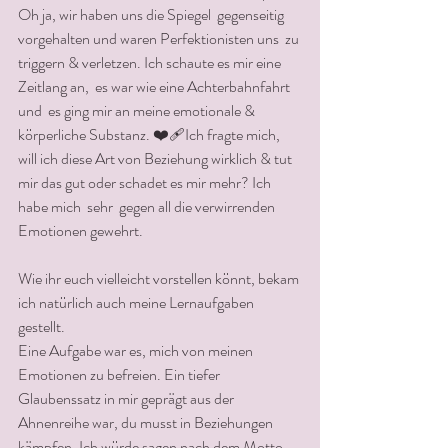
Oh ja, wir haben uns die Spiegel  gegenseitig 
vorgehalten und waren Perfektionisten uns  zu 
triggern & verletzen. Ich schaute es mir eine 
Zeitlang an,  es war wie eine Achterbahnfahrt 
und  es ging mir an meine emotionale & 
körperliche Substanz. ❤️‍🩹Ich fragte mich, 
will ich diese Art von Beziehung wirklich & tut 
mir das gut oder schadet es mir mehr? Ich 
habe mich  sehr  gegen all die verwirrenden 
Emotionen gewehrt.
Wie ihr euch vielleicht vorstellen könnt, bekam 
ich natürlich auch meine Lernaufgaben 
gestellt. 
Eine Aufgabe war es, mich von meinen 
Emotionen zu befreien. Ein tiefer 
Glaubenssatz in mir geprägt aus der 
Ahnenreihe war, du musst in Beziehungen 
kämpfen. Ich würde sagen nach dem Motto 