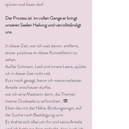
spüren und lösen darf.
Der Prozess ist  im vollen Gange er bringt 
unseren Seelen Heilung und vervollständigt 
uns.
In dieser Zeit, war ich weit davon  entfernt, 
etwas  positives an dieser Konstellation zu 
sehen.
Außer Schmerz, Leid und innere Leere, spürte 
ich in dieser Zeit nicht viel.
Kurz noch gesagt, bevor ich meine verletzen 
Anteile  anschauen durfte,
war ich eine Meisterin darin, die Themen  
meiner Dualseele zu erforschen.. 🙈
Eben das mit der Nähe, Bindungsangst, auf 
der Suche nach Bestätigung uvm.
Es drehte sich alles um ihn und seine Anteile 
und ich hatte nie dran gedacht, dass auch ich 